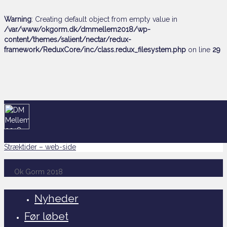
Warning
: Creating default object from empty value in
/var/www/okgorm.dk/dmmellem2018/wp-
content/themes/salient/nectar/redux-
framework/ReduxCore/inc/class.redux_filesystem.php
on line
29
Resultater DM mellem 2018
Stræktider – PDF
Stræktider – web-side
Ok Gorm 2018
Nyheder
Før løbet