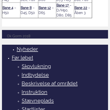
Bane 17
–
Bane 4
–
Bane 8
–
Bane 12
–
Bane 22
–
D/H90,
H50
D45, D50
D65
Åben 3
D80, D85
Ok Gorm 2018
Nyheder
Før løbet
Skovlukning
Indbydelse
Beskrivelse af området
Instruktion
Stævneplads
Startlister