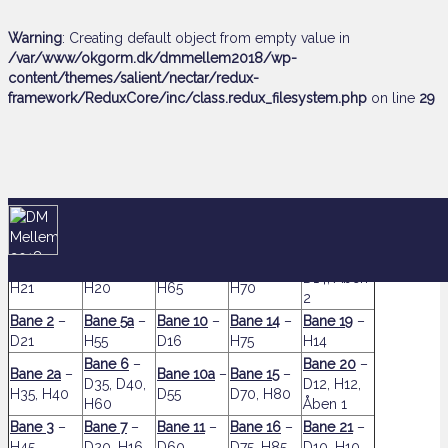
Warning
: Creating default object from empty value in
/var/www/okgorm.dk/dmmellem2018/wp-
content/themes/salient/nectar/redux-
framework/ReduxCore/inc/class.redux_filesystem.php
on line
29
Her finder du alle løbets baner:
Bane 18
–
Bane 1
–
Bane 5
–
Bane 9
–
Bane 13
–
D14, Åben
H21
H20
H65
H70
2
Bane 2
–
Bane 5a
–
Bane 10
–
Bane 14
–
Bane 19
–
D21
H55
D16
H75
H14
Bane 6
–
Bane 20
–
Bane 2a
–
Bane 10a
–
Bane 15
–
D35, D40,
D12, H12,
H35, H40
D55
D70, H80
H60
Åben 1
Bane 3
–
Bane 7
–
Bane 11
–
Bane 16
–
Bane 21
–
H45
D20, H16
D60
D75, H85
D10, H10