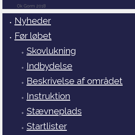
Ok Gorm 2018
Nyheder
Før løbet
Skovlukning
Indbydelse
Beskrivelse af området
Instruktion
Stævneplads
Startlister