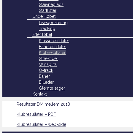
Stævneplads
Startlister
Under løbet
Liveopdatering
Tracking
Efter løbet
Klasseresultater
Baneresultater
Klubresultater
Stræktider
Winsplits
O-track
Baner
Billeder
Glemte sager
Kontakt
Resultater DM mellem 2018
Klubresultater – PDF
Klubresultater – web-side