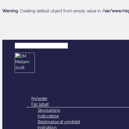
Warning
: Creating default object from empty value in
/var/www/okg
Nyheder
Før løbet
Skovlukning
Indbydelse
Beskrivelse af området
Instruktion